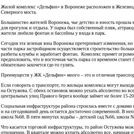
Жилой комплекс «Дельфин» в Воронеже расположен в Железнодо
Северного моста.
Большинство жителей Воронежа, чье детство и юность прошла 
для прогулок и отдыха. У парка был собственный пляж, аттракц
жители любили фонтан и бассейны у входа в парк.
Сегодня эта зеленая зона Воронежа претерпевает изменения, но 
части парка застройщиком осуществляется строительство больш
разбиты клумбы и заработает фонтан. Комплекс примет огромн
предположить, что и восточная часть парка со временем станет
обязательно захочется где-то гулять.
Преимуществ у ЖК «Дельфин» много – это и отличная транспорт
Если говорить о транспорте, то жильцы комплекса могут выходи
на Остужева. С обеих остановок можно уехать абсолютно во все
центральных улиц Правого берега вообще займет не более 15-20
Социальная инфраструктура района строилась вместе с домами п
и на сегодняшний день остается достаточно современной. В не
школа №68. В пяти минутах ходьбы – детский сад №66, школа №
Что касается торговой инфраструктуры, то район Остужева мож
отношении. В квартале можно купить абсолютно все, начиная о