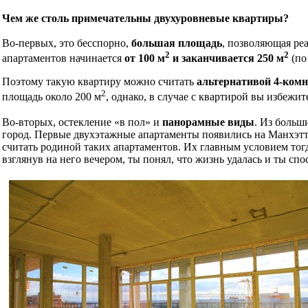
Чем же столь примечательны двухуровневые квартиры?
Во-первых, это бесспорно,
большая площадь
, позволяющая ре
2
2
апартаментов начинается
от 100 м
и заканчивается 250 м
(по
Поэтому такую квартиру можно считать
альтернативой 4-комн
2
площадь около 200 м
, однако, в случае с квартирой вы избежи
Во-вторых, остекление «в пол» и
панорамные виды
. Из больш
город. Первые двухэтажные апартаменты появились на Манхэт
считать родиной таких апартаментов. Их главным условием тогда
взглянув на него вечером, ты понял, что жизнь удалась и ты сп