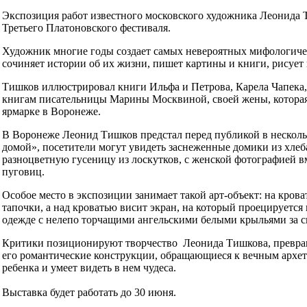
Экспозиция работ известного московского художника Леонида Т
Третьего Платоновского фестиваля.
Художник многие годы создает самых невероятных мифологичес
сочиняет истории об их жизни, пишет картины и книги, рисует 
Тишков иллюстрировал книги Ильфа и Петрова, Карела Чапека,
книгам писательницы Марины Москвиной, своей жены, которая 
ярмарке в Воронеже.
В Воронеже Леонид Тишков предстал перед публикой в нескольк
домой», посетители могут увидеть заснеженные домики из хлеба
разноцветную гусеницу из лоскутков, с женской фотографией 
пуговиц.
Особое место в экспозиции занимает такой арт-объект: на кров
тапочки, а над кроватью висит экран, на который проецируетс
одежде с нелепо торчащими ангельскими белыми крыльями за с
Критики позиционируют творчество Леонида Тишкова, превраща
его романтические конструкции, обращающиеся к вечным архети
ребенка и умеет видеть в нем чудеса.
Выставка будет работать до 30 июня.