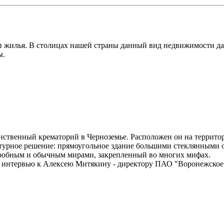
п жилья. В столицах нашей страны данный вид недвижимости да
ы.
инственный крематорий в Черноземье. Расположен он на террит
ктурное решение: прямоугольное здание большими стеклянными 
агробным и обычным мирами, закрепленный во многих мифах.
а интервью к Алексею Митякину - директору ПАО "Воронежское