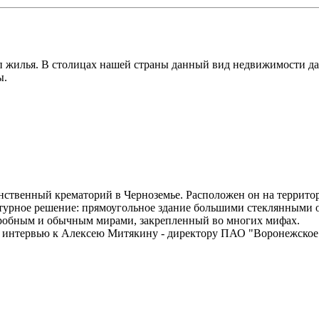
п жилья. В столицах нашей страны данный вид недвижимости да
ы.
инственный крематорий в Черноземье. Расположен он на террит
ктурное решение: прямоугольное здание большими стеклянными 
агробным и обычным мирами, закрепленный во многих мифах.
а интервью к Алексею Митякину - директору ПАО "Воронежское