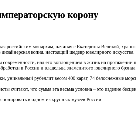
мператорскую корону
ая российским монархам, начиная с Екатерины Великой, хранит
е дизайнерская копия, настоящий шедевр ювелирного искусства, 
современности, над его воплощением в жизнь на протяжении ш
обработки в России и владельца знаменитого ювелирного брэнд
ки, уникальный рубеллит весом 400 карат, 74 белоснежные мор
сты считают, что сумма эта весьма условна – это изделие бесце
спонировать в одном из крупных музеев России.