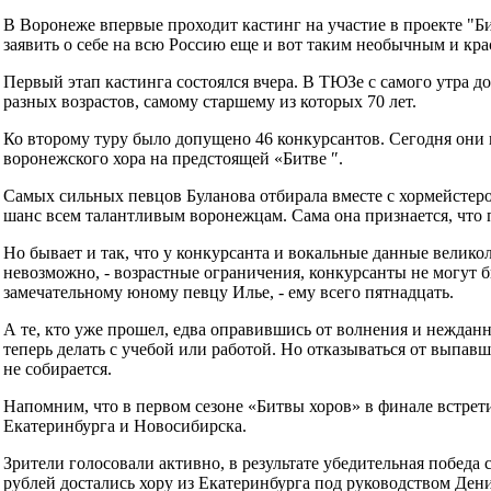
В Воронеже впервые проходит кастинг на участие в проекте "Би
заявить о себе на всю Россию еще и вот таким необычным и кр
Первый этап кастинга состоялся вчера. В ТЮЗе с самого утра 
разных возрастов, самому старшему из которых 70 лет.
Ко второму туру было допущено 46 конкурсантов. Сегодня они 
воронежского хора на предстоящей «Битве ″.
Самых сильных певцов Буланова отбирала вместе с хормейстеро
шанс всем талантливым воронежцам. Сама она признается, что п
Но бывает и так, что у конкурсанта и вокальные данные великол
невозможно, - возрастные ограничения, конкурсанты не могут 
замечательному юному певцу Илье, - ему всего пятнадцать.
А те, кто уже прошел, едва оправившись от волнения и нежданн
теперь делать с учебой или работой. Но отказываться от выпа
не собирается.
Напомним, что в первом сезоне «Битвы хоров» в финале встре
Екатеринбурга и Новосибирска.
Зрители голосовали активно, в результате убедительная победа 
рублей достались хору из Екатеринбурга под руководством Ден