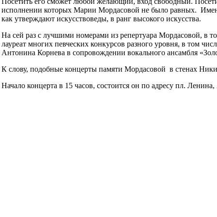
Посетить его сможет любой желающий, вход свободный. Посетит
исполнении которых Марии Мордасовой не было равных. Именно 
как утверждают искусствоведы, в ранг высокого искусства.
На сей раз с лучшими номерами из репертуара Мордасовой, в т
лауреат многих певческих конкурсов разного уровня, в том чи
Антонина Корнева в сопровождении вокального ансамбля «Золо
К слову, подобные концерты памяти Мордасовой в стенах Ники
Начало концерта в 15 часов, состоится он по адресу пл. Ленина, 2