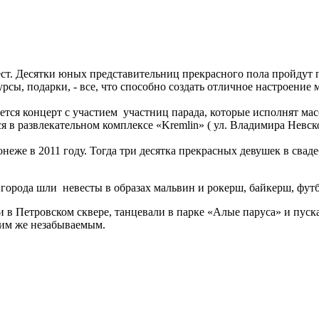
ест. Десятки юных представительниц прекрасного пола пройдут 
урсы, подарки, - все, что способно создать отличное настроени
нется концерт с участием участниц парада, которые исполнят м
 в развлекательном комплексе «Kremlin» ( ул. Владимира Невско
неже в 2011 году. Тогда три десятка прекрасных девушек в свад
города шли невесты в образах мальвин и рокерш, байкерш, фут
в Петровском сквере, танцевали в парке «Алые паруса» и пуск
ким же незабываемым.