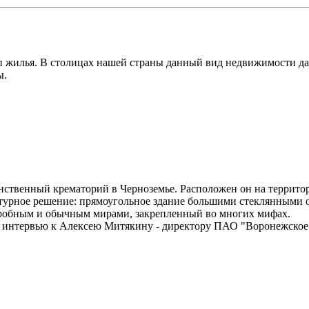
п жилья. В столицах нашей страны данный вид недвижимости да
ы.
инственный крематорий в Черноземье. Расположен он на террит
ктурное решение: прямоугольное здание большими стеклянными 
агробным и обычным мирами, закрепленный во многих мифах.
а интервью к Алексею Митякину - директору ПАО "Воронежское