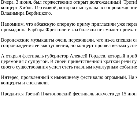
Вчера, 3 июня, был торжественно открыт долгожданный Трети
концерт Хиблы Герзмавой, которая выступала в сопровождени
Владимира Вербицкого.
Напомним, что абхазскую оперную приму пригласили уже перед 
примадонна Барбара Фриттоли из-за болезни не сможет приехат
Воронежские музыканты очень переживали, что из-за спешки о
сопровождения ее выступления, но концерт прошел весьма усп
А открыл фестиваль губернатор Алексей Гордеев, который приб
церемония с супругой. В своей приветственной краткой речи гу
своего существования успел стать главным культурным событие
Интерес, проявленный к нынешнему фестивалю огромный. На м
концерты и спектакли.
Продлится Третий Платоновский фестиваль искусств до 15 июн