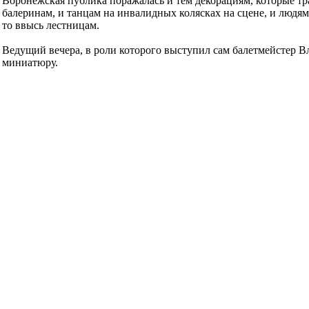
Воронежская публика поражалась и тем декорациям, которые т
балеринам, и танцам на инвалидных колясках на сцене, и люд
то ввысь лестницам.
Ведущий вечера, в роли которого выступил сам балетмейстер 
миниатюру.