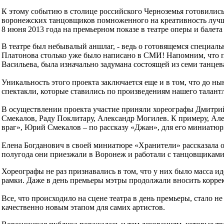
К этому событию в столице российского Черноземья готовились
воронежских танцовщиков помноженного на креативность лучши
8 июня 2013 года на премьерном показе в театре оперы и балет
В театре был небывалый аншлаг, - ведь о готовящемся специал
Платонова столько уже было написано в СМИ! Напомним, что п
Васильева, была изначально задумана состоящей из семи танце
Уникальность этого проекта заключается еще и в том, что до н
спектакли, которые ставились по произведениям нашего талантл
В осуществлении проекта участие приняли хореографы Дмитри
Смекалов, Раду Поклитару, Александр Могилев. К примеру, Ал
враг», Юрий Смекалов – по рассказу «Джан», для его миниатю
Елена Богданович в своей миниатюре «Хранители» рассказала 
полугода они приезжали в Воронеж и работали с танцовщиками
Хореографы не раз признавались в том, что у них было масса 
рамки. Даже в день премьеры мэтры продолжали вносить корре
Все, что происходило на сцене театра в день премьеры, стало 
качественно новым этапом для самих артистов.