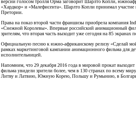
версии голосом тролля Орма заговорит Шарлто Копли, южноафр
«Хардкор» и «Малефисента». Шарлто Копли принимал участие в
Претории.
Права на показ второй части франшизы приобрела компания Indige
«Снежной Королевы». Впервые российский анимационный фильм
зрителям, что вторая часть выходит уже сегодня на 85 экранах п
Официальную песню к южно-африканскому релизу «Сделай мой 
рамках маркетинговой кампании анимационного фильма для дет
исполнительницей.
Напомним, что 29 декабря 2016 года в мировой прокат выходи
фильма увидели зрители более, чем в 130 странах по всему мир
Литву и Латвию, Южную Корею, Польшу и Румынию, в Болгари