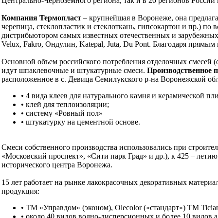
Центрально-Чернозёмного региона, так и в 20 регионов России
Компания Термопласт
– крупнейшая в Воронеже, она предлаг
черепица, стеклопластик и стеклоткань, гипсокартон и пр.) п
дистрибьютором самых известных отечественных и зарубежных бр
Velux, Fakro, Ондулин, Katepal, Juta, Du Pont. Благодаря прям
Основной объем российского потребления отделочных смесей (
идут шпаклевочные и штукатурные смеси.
Производственное
расположенное в с. Девица Семилукского р-на Воронежской обл
• 4 вида клеев для натурального камня и керамической п
• клей для теплоизоляции;
• систему «Ровный пол»
• штукатурку на цементной основе.
Смеси собственного производства использовались при строит
«Московский проспект», «Сити парк Град» и др.), к 425 – лети
исторического центра Воронежа.
15 лет работает на рынке лакокрасочных декоративных матери
продукция:
• ТМ «Управдом» (эконом), Olecolor («стандарт») ТМ Ticia
• около 40 видов водно-дисперсионных и более 10 видов 