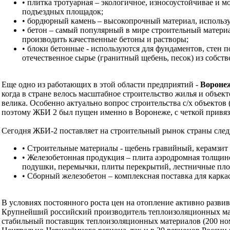
• плитка тротуарная – экологичное, износоустойчивае и 
подъездных площадок;
• бордюрный камень – высокопрочный материал, используе
• бетон – самый популярный в мире строительный матер
производить качественные бетоны и растворы;
• блоки бетонные - используются для фундаментов, стен п
отечественное сырье (гранитный щебень, песок) из собств
Еще одно из работающих в этой области предприятий -
Воронеж
когда в стране велось масштабное строительство жилья и объек
велика. Особенно актуально вопрос строительства с/х объектов
поэтому ЖБИ 2 был пущен именно в Воронеже, с четкой привязк
Сегодня ЖБИ-2 поставляет на строительный рынок страны сл
• Строительные материалы - щебень гравийный, керамзит
• Железобетонная продукция – плита аэродромная толщино
подушки, перемычки, плиты перекрытий, лестничные площ
• Сборный железобетон – комплексная поставка для карка
В условиях постоянного роста цен на отопление активно разви
Крупнейший российский производитель теплоизоляционных ма
стабильный поставщик теплоизоляционных материалов (200 но