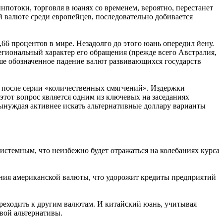
потоки, торговля в юанях со временем, вероятно, перестанет
й валюте среди европейцев, последовательно добивается
6 процентов в мире. Незадолго до этого юань опередил йену.
егиональный характер его обращения (прежде всего Австралия,
выше обозначенное падение валют развивающихся государств
 после серии «количественных смягчений». Издержки
тот вопрос является одним из ключевых на заседаниях
вынуждая активнее искать альтернативные доллару варианты
истемным, что неизбежно будет отражаться на колебаниях курса
ения американской валюты, что удорожит кредиты предприятий
реходить к другим валютам. И китайский юань, учитывая
вой альтернативы.