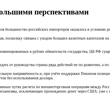
 большими перспективами
убля большинство российских импортеров оказалось в условиях 
ая, поскольку связана с уходом больших валютных капиталов на
оминированных в рублях обязательств государства, ЦБ РФ суще
ать от руководства страны ряда действий не по развитию, а п
ельную напряжённость и, при учёте поддержки Пекином позиц
тов без использования доллара.
тивных путях расчета по внешнеторговым операциям между Росс
 механизмы, исключающие прохождение денег через США: уже с п