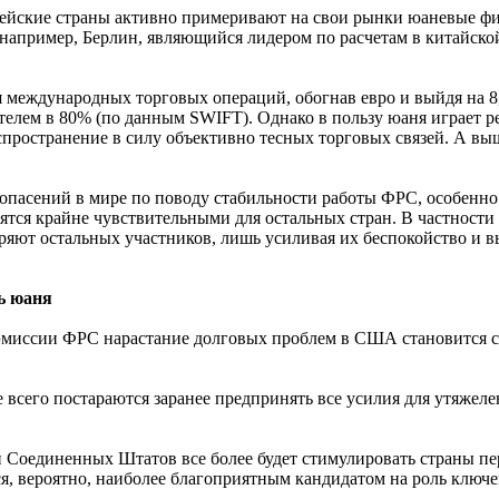
пейские страны активно примеривают на свои рынки юаневые фин
 например, Берлин, являющийся лидером по расчетам в китайско
международных торговых операций, обогнав евро и выйдя на 8,6
телем в 80% (по данным SWIFT). Однако в пользу юаня играет р
 распространение в силу объективно тесных торговых связей. А 
опасений в мире по поводу стабильности работы ФРС, особенно
ся крайне чувствительными для остальных стран. В частности э
ряют остальных участников, лишь усиливая их беспокойство и 
ь юаня
й эмиссии ФРС нарастание долговых проблем в США становится с
 всего постараются заранее предпринять все усилия для утяжел
 Соединенных Штатов все более будет стимулировать страны пе
ся, вероятно, наиболее благоприятным кандидатом на роль ключе