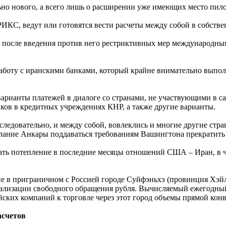
льно нового, а всего лишь о расширении уже имеющих место пил
БРИКС, ведут или готовятся вести расчеты между собой в собст
, после введения против него рестриктивных мер международным
аботу с иранскими банками, который крайне внимательно выпо
варианты платежей в диалоге со странами, не участвующими в са
ков в кредитных учреждениях КНР, а также другие варианты.
следовательно, и между собой, вовлеклись и многие другие стр
елание Анкары поддаваться требованиям Вашингтона прекратить
ть потепление в последние месяцы отношений США – Иран, в ч
е в приграничном с Россией городе Суйфэньхэ (провинция Хэйл
еализации свободного обращения рубля. Вычисляемый ежегодный
йских компаний к торговле через этот город объемы прямой кон
асчетов