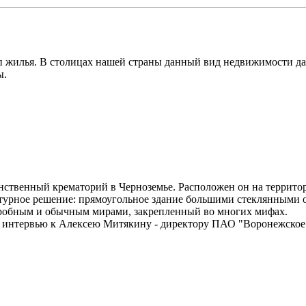
п жилья. В столицах нашей страны данный вид недвижимости да
ы.
инственный крематорий в Черноземье. Расположен он на террит
ктурное решение: прямоугольное здание большими стеклянными 
агробным и обычным мирами, закрепленный во многих мифах.
а интервью к Алексею Митякину - директору ПАО "Воронежское