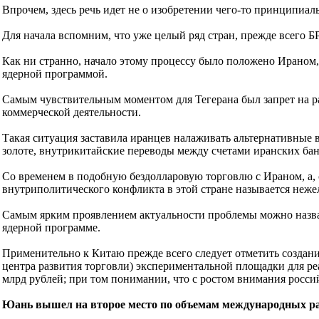
Впрочем, здесь речь идет не о изобретении чего-то принципиа
Для начала вспомним, что уже целый ряд стран, прежде всего 
Как ни странно, начало этому процессу было положено Ираном
ядерной программой.
Самым чувствительным моментом для Тегерана был запрет на р
коммерческой деятельности.
Такая ситуация заставила иранцев налаживать альтернативные 
золоте, внутрикитайские переводы между счетами иранских бан
Со временем в подобную бездолларовую торговлю с Ираном, а, 
внутриполитического конфликта в этой стране называется неж
Самым ярким проявлением актуальности проблемы можно назва
ядерной программе.
Применительно к Китаю прежде всего следует отметить создани
центра развития торговли) экспериментальной площадки для р
млрд рублей; при том понимании, что с ростом внимания росси
Юань вышел на второе место по объемам международных р