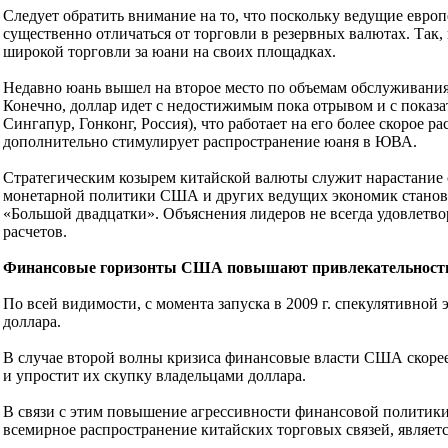
Следует обратить внимание на то, что поскольку ведущие евро
существенно отличаться от торговли в резервных валютах. Так,
широкой торговли за юани на своих площадках.
Недавно юань вышел на второе место по объемам обслуживания 
Конечно, доллар идет с недостижимым пока отрывом и с показа
Сингапур, Гонконг, Россия), что работает на его более скорое
дополнительно стимулирует распространение юаня в ЮВА.
Стратегическим козырем китайской валюты служит нарастание 
монетарной политики США и других ведущих экономик становят
«Большой двадцатки». Объяснения лидеров не всегда удовлетво
расчетов.
Финансовые горизонты США повышают привлекательност
По всей видимости, с момента запуска в 2009 г. спекулятивно
доллара.
В случае второй волны кризиса финансовые власти США скорее
и упростит их скупку владельцами доллара.
В связи с этим повышение агрессивности финансовой политики
всемирное распространение китайских торговых связей, являет