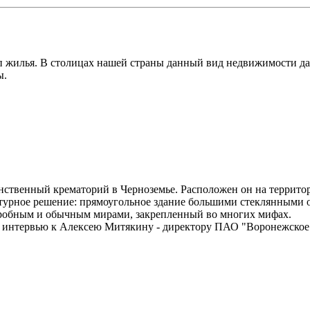
п жилья. В столицах нашей страны данный вид недвижимости да
ы.
инственный крематорий в Черноземье. Расположен он на террит
ктурное решение: прямоугольное здание большими стеклянными 
агробным и обычным мирами, закрепленный во многих мифах.
а интервью к Алексею Митякину - директору ПАО "Воронежское