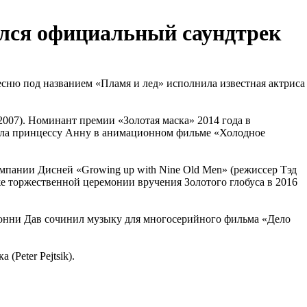
ился официальный саундтрек
Песню под названием «Пламя и лед» исполнила известная актриса
007). Номинант премии «Золотая маска» 2014 года в
вала принцессу Анну в анимационном фильме «Холодное
пании Дисней «Growing up with Nine Old Men» (режиссер Тэд
кже торжественной церемонии вручения Золотого глобуса в 2016
жонни Дав сочинил музыку для многосерийного фильма «Дело
Peter Pejtsik).