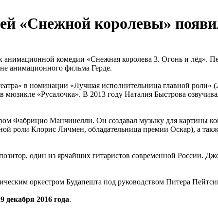
тьей «Снежной королевы» появ
рек анимационной комедии «Снежная королева 3. Огонь и лёд». 
ине анимационного фильма Герде.
еатра» в номинации «Лучшая исполнительница главной роли» (2
 в мюзикле «Русалочка». В 2013 году Наталия Быстрова озвучи
ром Фабрицио Манчинелли. Он создавал музыку для картины ком
лавной роли Клорис Личмен, обладательница премии Оскар), а та
мпозитор, один из ярчайших гитаристов современной России. Д
ческим оркестром Будапешта под руководством Питера Пейтсика (
29 декабря 2016 года
.