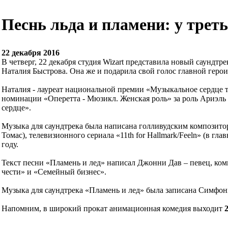
Песнь льда и пламени: у тре
22 декабря 2016
В четверг, 22 декабря студия Wizart представила новый саундт
Наталия Быстрова. Она же и подарила свой голос главной геро
Наталия - лауреат национальной премии «Музыкальное сердце т
номинации «Оперетта - Мюзикл. Женская роль» за роль Ариэль
сердце».
Музыка для саундтрека была написана голливудским композито
Томас), телевизионного сериала «11th for Hallmark/Feeln» (в г
году.
Текст песни «Пламень и лед» написал Джонни Дав – певец, ко
чести» и «Семейный бизнес».
Музыка для саундтрека «Пламень и лед» была записана Симфони
Напомним, в широкий прокат анимационная комедия выходит