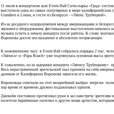
11 июля в концертном зале Event-Hall Сити-парка «Град» состоял
выступила одна из самых популярных в мире калифорнийская г
Grandees и Louna, и гости из Беларуси - «Ляпис Трубецкой».
Из-за досадного недоразумения между американцами и белорусс
звукового оборудования, фестивальные выступления начались н
музыки успеть к началу концерта после работы. К слову знаток
Воронежа доселе неслыханное и абсолютно потрясающее.
К назначенному часу в Event-Hall собралось порядка 2 тыс. че
«Ляписа» и «Papa Roach» уже подтянулась основная масса зрите
К сожалению, из-за задержки концерта «Ляпису Трубецкому» пр
Весь нерастраченный зрительский пыл приняли на себя америка
далеком от Калифорнии Воронеже зависела его жизнь.
Воронежцы отвечали на этот мощнейший выброс энергии полно
хор время от времени дружно подхватывал припев.
Джекоби постоянно протягивал руки в зал навстречу зрителям 
полетели барабанные палочки и другие вещи артистов, которым