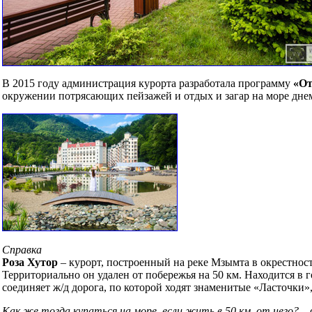
В 2015 году администрация курорта разработала программу
«От
окружении потрясающих пейзажей и отдых и загар на море дне
Справка
Роза Хутор
– курорт, построенный на реке Мзымта в окрестнос
Территориально он удален от побережья на 50 км. Находится в
соединяет ж/д дорога, по которой ходят знаменитые «Ласточки»
Как же тогда купаться на море, если жить в 50 км. от него?
– 