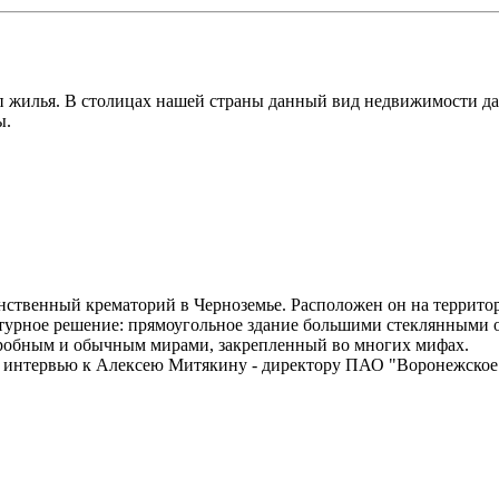
п жилья. В столицах нашей страны данный вид недвижимости да
ы.
инственный крематорий в Черноземье. Расположен он на террит
ктурное решение: прямоугольное здание большими стеклянными 
агробным и обычным мирами, закрепленный во многих мифах.
а интервью к Алексею Митякину - директору ПАО "Воронежское