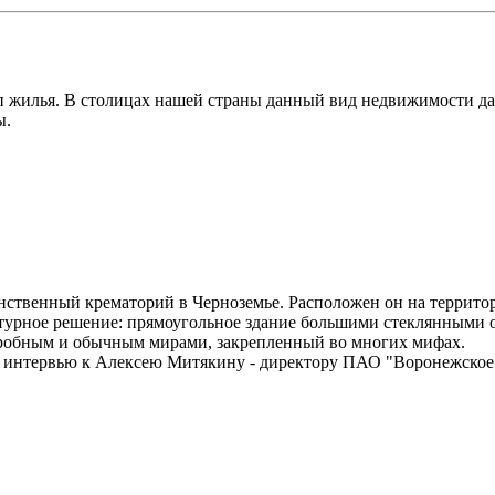
п жилья. В столицах нашей страны данный вид недвижимости да
ы.
инственный крематорий в Черноземье. Расположен он на террит
ктурное решение: прямоугольное здание большими стеклянными 
агробным и обычным мирами, закрепленный во многих мифах.
а интервью к Алексею Митякину - директору ПАО "Воронежское