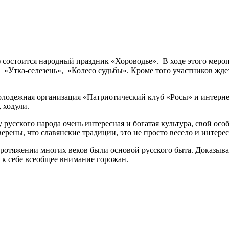
) состоится народный праздник «Хороводье». В ходе этого мер
, «Утка-селезень», «Колесо судьбы». Кроме того участников ждет
олодежная организация «Патриотический клуб «Росы» и интерне
 ходули.
 русского народа очень интересная и богатая культура, свой 
рены, что славянские традиции, это не просто весело и интерес
протяжении многих веков были основой русского быта. Доказываю
 к себе всеобщее внимание горожан.