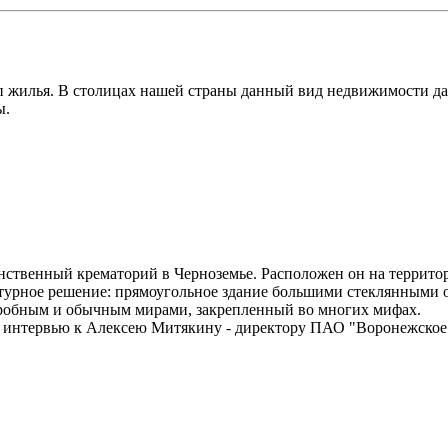
п жилья. В столицах нашей страны данный вид недвижимости да
ы.
инственный крематорий в Черноземье. Расположен он на террит
ктурное решение: прямоугольное здание большими стеклянными 
агробным и обычным мирами, закрепленный во многих мифах.
а интервью к Алексею Митякину - директору ПАО "Воронежское