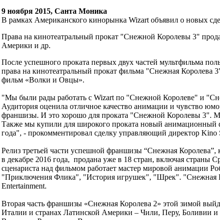
9 ноября 2015, Санта Моника
В рамках Американского кинорынка Wizart объявил о новых сд
Права на кинотеатральный прокат "Снежной Королевы 3" прод
Америки и др.
После успешного проката первых двух частей мультфильма поль
права на кинотеатральный прокат фильма "Снежная Королева 3"
фильм «Волки и Овцы».
"Мы были рады работать с Wizart по "Снежной Королеве" и "Сне
Аудитория оценила отличное качество анимации и чувство юмора
франшизы. И это хорошо для проката "Снежной Королевы 3". Мы
Также мы купили для широкого проката новый анимационный фи
года", - прокомментировал сделку управляющий директор Kino 
Релиз третьей части успешной франшизы “Снежная Королева”, 
в декабре 2016 года, продана уже в 18 стран, включая страны 
сценариста над фильмом работает мастер мировой анимации Роб
"Приключения Флика", "История игрушек", "Шрек". "Снежная К
Entertainment.
Вторая часть франшизы «Снежная Королева 2» этой зимой выйд
Италии и странах Латинской Америки – Чили, Перу, Боливии и