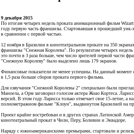
9 декабря 2015
По итогам четырех недель проката анимационный фильм Wizart 
году первую часть франшизы. Стартовавшая в прошедший уик-эн
в сравнении с первой частью.
12 ноября в Бразилии в кинотеатральном прокате на 350 экран
франшизы "Снежная Королева". По результатам четырех недель 
это почти в 3 раза больше, чем число зрителей первой части ф
"Снежную Королеву" было выделено лишь 179 экранов.
Финансовые показатели не менее успешны. На данный момент с
в 1,5 раза больше сборов проката первого фильма.
Для озвучания "Снежной Королевы 2" специально были приглаш
Маноела, а Орм заговорил голосом актера Жоао Кортеса. Ларис
версий. В этом году Ларисса только отмечает свое 15-летие, а на
полнометражном фильме "Клоун", выдвинутом Бразилией на пр
Проект крайне востребован и в других странах Латинской Амер
кинотеатральный прокат в Чили, Перу, Боливии и Эквадоре.
Наряду с южноамериканскими премьерами, стартовали и релиз