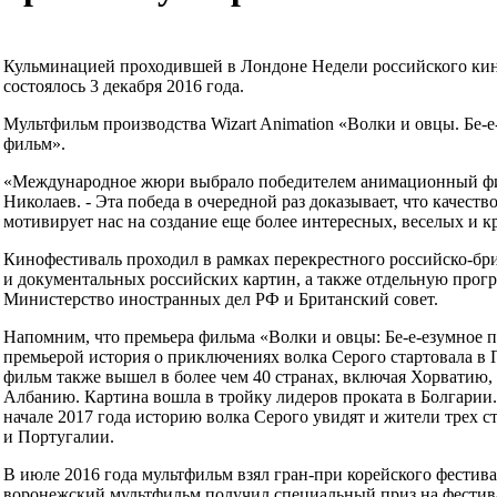
Кульминацией проходившей в Лондоне Недели российского кин
состоялось 3 декабря 2016 года.
Мультфильм производства Wizart Animation «Волки и овцы. Б
фильм».
«Международное жюри выбрало победителем анимационный филь
Николаев. - Эта победа в очередной раз доказывает, что качест
мотивирует нас на создание еще более интересных, веселых и 
Кинофестиваль проходил в рамках перекрестного российско-бри
и документальных российских картин, а также отдельную прог
Министерство иностранных дел РФ и Британский совет.
Напомним, что премьера фильма «Волки и овцы: Бе-е-езумное п
премьерой история о приключениях волка Серого стартовала в
фильм также вышел в более чем 40 странах, включая Хорватию
Албанию. Картина вошла в тройку лидеров проката в Болгарии
начале 2017 года историю волка Серого увидят и жители трех 
и Португалии.
В июле 2016 года мультфильм взял гран-при корейского фестива
воронежский мультфильм получил специальный приз на фестив