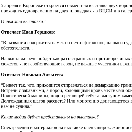
5 апреля в Воронеже откроется совместная выставка двух воро
проходить одновременно на двух площадках - в ВЦСИ и в гале
О чем эта выставка?
Отвечает Иван Горшков:
“В названии содержится намек на нечто фатальное, на шаги су
обстоятельств...
На выставке речь пойдет как раз о странных и противоречивых 
сюжетов - не геройствующие герои, не важные участники важны
Отвечает Николай Алексеев:
“Бывает так, что, приходится отправляться на демаркацию гран
Встречи с забавными, а порой, холодящими кровь местными об
Политической машины, подстерегающей тебя за выступом камени
Долгожданных шагов рассвета? Или монотонно двигающегося вд
нам не сулила.”
Какие медиа будут представлены на выставке?
Спектр медиа и материалов на выставке очень широк: живопись,