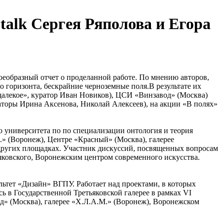
-talk Сергея Ряполова и Егора
оеобразный отчет о проделанной работе. По мнению авторов,
горизонта, бескрайние черноземные поля.В результате их
далекое», куратор Иван Новиков), ЦСИ «Винзавод» (Москва)
торы Ирина Аксенова, Николай Алексеев), на акции «В полях»
 университета по по специализации онтология и теория
.» (Воронеж), Центре «Красный» (Москва), галерее
 других площадках. Участник дискуссий, посвященных вопросам
яковского, Воронежским центром современного искусства.
ьтет «Дизайн» ВГПУ. Работает над проектами, в которых
 в Государственной Третьяковской галерее в рамках VI
д» (Москва), галерее «Х.Л.А.М.» (Воронеж), Воронежском