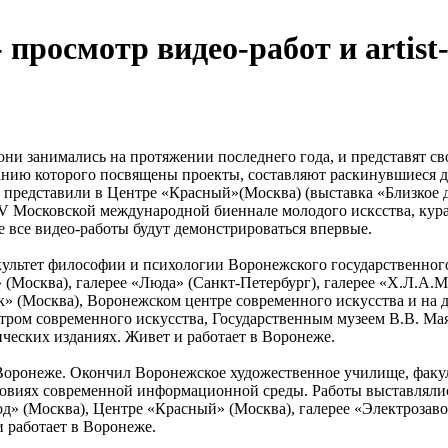
 просмотр видео-работ и artist
ни занимались на протяжении последнего года, и представят св
нию которого посвящены проекты, составляют раскинувшиеся до 
ы представили в Центре «Красный»(Москва) (выставка «Близкое 
V Московской международной биеннале молодого исксства, кура
же все видео-работы будут демонстрироваться впервые.
культет философии и психологии Воронежского государственного
(Москва), галерее «Люда» (Санкт-Петербург), галерее «Х.Л.А.М
к» (Москва), Воронежском центре современного искусства и на
тром современного искусства, Государственным музеем В.В. Ма
ческих изданиях. Живет и работает в Воронеже.
 Воронеже. Окончил Воронежское художественное училище, факул
овиях современной информационной среды. Работы выставлялись
» (Москва), Центре «Красный» (Москва), галерее «Электрозаво
и работает в Воронеже.