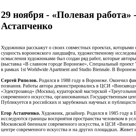
29 ноября - «Полевая работа» -
Астапченко
Художники расскажут о своих совместных проектах, которыми о
сущность воронежского ландшафта, художественному исследова
осмысления художниками был создан ряд работ, которые автор
(выставка «В славном городе Воронеже», Специальный проект 
в рамках 1st Worldwide Apartment and Studio Biennale. В Вороне
Сергей Ряполов.
Родился в 1988 году в Воронеже. Окончил фа
познания. Работы автора демонстрировались в ЦСИ «Винзавод» 
«Эдектрозавод» (Москва), кураторской мастерской «Треугольни
современного искусства, организованных Государственным цен
Публикуется в российских и зарубежных научных и публицисти
Егор Астапченко.
Художник, дизайнер. Родился в 1985 году в
исследуются границы восприятия пространства человеком в усл
Московской биеннале современного искусства, в ЦСИ «Винзавод
центре современного искусства и на других площадках. Живет 