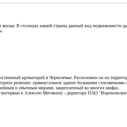
п жилья. В столицах нашей страны данный вид недвижимости да
ы.
инственный крематорий в Черноземье. Расположен он на террит
ктурное решение: прямоугольное здание большими стеклянными 
агробным и обычным мирами, закрепленный во многих мифах.
а интервью к Алексею Митякину - директору ПАО "Воронежское