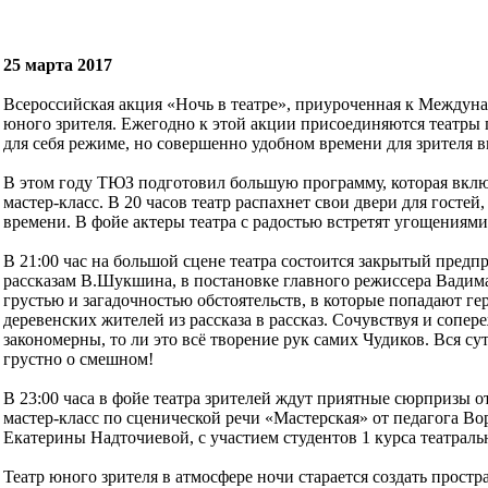
25 марта 2017
Всероссийская акция «Ночь в театре», приуроченная к Междуна
юного зрителя. Ежегодно к этой акции присоединяются театры п
для себя режиме, но совершенно удобном времени для зрителя вы
В этом году ТЮЗ подготовил большую программу, которая включ
мастер-класс. В 20 часов театр распахнет свои двери для гостей
времени. В фойе актеры театра с радостью встретят угощениями
В 21:00 час на большой сцене театра состоится закрытый пред
рассказам В.Шукшина, в постановке главного режиссера Вади
грустью и загадочностью обстоятельств, в которые попадают ге
деревенских жителей из рассказа в рассказ. Сочувствуя и сопер
закономерны, то ли это всё творение рук самих Чудиков. Вся с
грустно о смешном!
В 23:00 часа в фойе театра зрителей ждут приятные сюрпризы о
мастер-класс по сценической речи «Мастерская» от педагога В
Екатерины Надточиевой, с участием студентов 1 курса театраль
Театр юного зрителя в атмосфере ночи старается создать прост