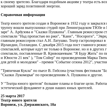
к своему зрителю. Благодаря подобным акциям у театра есть в
хороший заряд позитивной энергии.
Справочная информация
Театр юного зрителя создан в Воронеже в 1932 году и закрылся в
труппу вошли выпускники студий при Ленинградском ТЮЗе и Ку
заре" А. Арбузова и "Сказки Пушкина". Главным режиссером ст
спектакли "Над пропастью во ржи", "Каин", "Носороги", "Эври
главным режиссером стал А.Н. Латушко. Театр гастролировал в 
Ирландии, Голландии. С декабря 2015 года пост главного режис
спектаклей, которые идут не только в Воронеже. но и в других
спектакли, поставленные В. Кривошеевым: "Я Буду Жить" по пье
и Юности 21 век" ), "Том Сойер" по произведениям Марка Твен
для детей и молодежи" - премия "Событие сезона 2012", участн
"Тряпичная Кукла" по пьесе В. Гибсона (участник фестиваля "
"Сказки Лукоморья" по произведениям А. Пушкина и другие.
У "Театра юного зрителя" большие планы и благие цели. Работа
эстетический фундамент в души наших юных зрителей.
25 марта 2017
Театр юного зрителя
Воронеж, ул. Дзержинского, 10а