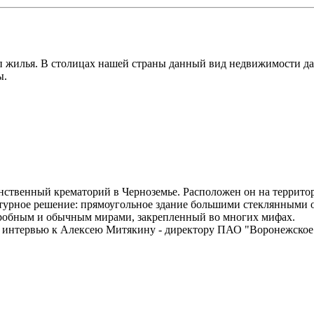
п жилья. В столицах нашей страны данный вид недвижимости да
ы.
инственный крематорий в Черноземье. Расположен он на террит
ктурное решение: прямоугольное здание большими стеклянными 
агробным и обычным мирами, закрепленный во многих мифах.
а интервью к Алексею Митякину - директору ПАО "Воронежское