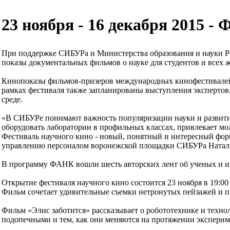
23 ноября - 16 декабря 2015 
При поддержке СИБУРа и Министерства образования и науки Ро
показы документальных фильмов о науке для студентов и всех
Кинопоказы фильмов-призеров международных кинофестивалей и
рамках фестиваля также запланированы выступления экспертов,
среде.
«В СИБУРе понимают важность популяризации науки и развити
оборудовать лаборатории в профильных классах, привлекает м
Фестиваль научного кино - новый, понятный и интересный форм
управлению персоналом воронежской площадки СИБУРа Натал
В программу ФАНК вошли шесть авторских лент об ученых и их
Открытие фестиваля научного кино состоится 23 ноября в 19:00
Фильм сочетает удивительные съемки нетронутых пейзажей и п
Фильм «Элис заботится» рассказывает о робототехнике и техн
подопечными и тем, как они меняются на протяжении эксперим