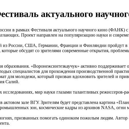
- Фестиваль актуального научн
ссии в рамках Фестиваля актуального научного кино (ФАНК) с 
 желающих. Проект направлен на популяризацию науки и совреме
з России, США, Германии, Франции и Финляндии пройдут в ВГУ
 которые обсудят со зрителями современные открытия, проблем
я образования. «Воронежсинтезкаучук» активно поддерживает 
олодых специалистов для прохождения производственной практик
ат для молодежи, который призван вдохновить зрителей и привл
ия Салий.
 исследованиях, мир науки глазами талантливых режиссеров-ра
 в актовом зале ВГУ. Зрителям будет представлена картина «Пла
ромышленных зон, космические кадры из архивов NASA, огни м
ологиях, призванных помогать одиноким пожилым людям. Автор 
ента.