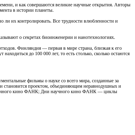
ремени, и как совершаются великие научные открытия. Авторы
мента в истории планеты.
о ли их контролировать. Все трудности влюбленности и
казывают о секретах биоинженерии и нанотехнологиях.
ходов. Финляндия — первая в мире страна, близкая к его
находиться до 100 000 лет, то есть столько, сколько остаются
ентальные фильмы о науке со всего мира, созданные за
м, и становится проектом, объединяющим неравнодушных и
 научного кино ФАНК; Дни научного кино ФАНК — циклы