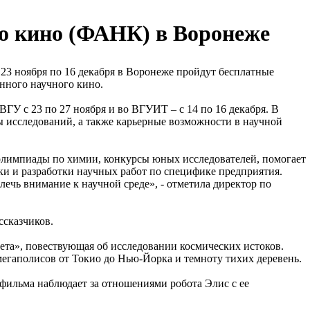
ого кино (ФАНК) в Воронеже
23 ноября по 16 декабря в Воронеже пройдут бесплатные
нного научного кино.
 с 23 по 27 ноября и во ВГУИТ – с 14 по 16 декабря. В
ы исследований, а также карьерные возможности в научной
олимпиады по химии, конкурсы юных исследователей, помогает
и и разработки научных работ по специфике предприятия.
ечь внимание к научной среде», - отметила директор по
ссказчиков.
нета», повествующая об исследовании космических истоков.
егаполисов от Токио до Нью-Йорка и темноту тихих деревень.
фильма наблюдает за отношениями робота Элис с ее