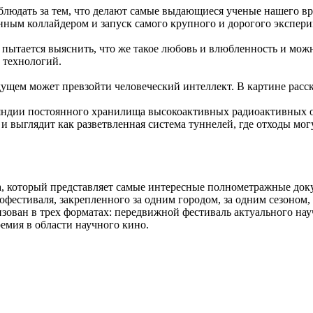
блюдать за тем, что делают самые выдающиеся ученые нашего в
ным коллайдером и запуск самого крупного и дорогого экспери
пытается выяснить, что же такое любовь и влюбленность и можн
 технологий.
дущем может превзойти человеческий интеллект. В картине расс
яндии постоянного хранилища высокоактивных радиоактивных от
выглядит как разветвленная система туннелей, где отходы могут 
 который представляет самые интересные полнометражные докум
офестиваля, закрепленного за одним городом, за одним сезоно
изован в трех форматах: передвижной фестиваль актуального
емия в области научного кино.