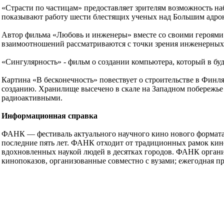
«Страсти по частицам» предоставляет зрителям возможность на
показывают работу шести блестящих ученых над Большим адрон
Автор фильма «Любовь и инженеры» вместе со своими героями 
взаимоотношений рассматриваются с точки зрения инженерных
«Сингулярность» - фильм о создании компьютера, который в бу
Картина «В бесконечность» повествует о строительстве в Финл
созданию. Хранилище высечено в скале на Западном побережье и 
радиоактивными.
Информационная справка
ФАНК — фестиваль актуального научного кино нового формата,
последние пять лет. ФАНК отходит от традиционных рамок кин
вдохновленных наукой людей в десятках городов. ФАНК орган
кинопоказов, организованные совместно с вузами; ежегодная пр