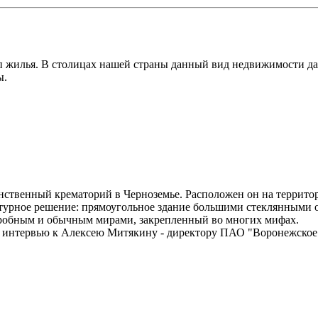
п жилья. В столицах нашей страны данный вид недвижимости да
ы.
инственный крематорий в Черноземье. Расположен он на террит
ктурное решение: прямоугольное здание большими стеклянными 
агробным и обычным мирами, закрепленный во многих мифах.
а интервью к Алексею Митякину - директору ПАО "Воронежское