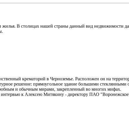
п жилья. В столицах нашей страны данный вид недвижимости да
ы.
инственный крематорий в Черноземье. Расположен он на террит
ктурное решение: прямоугольное здание большими стеклянными 
агробным и обычным мирами, закрепленный во многих мифах.
а интервью к Алексею Митякину - директору ПАО "Воронежское