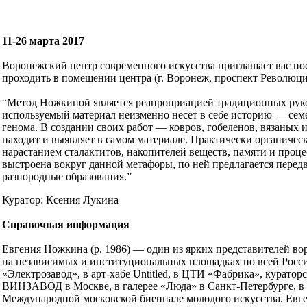
11-26 марта 2017
Воронежский центр современного искусства приглашает вас по
проходить в помещении центра (г. Воронеж, проспект Революции,
“Метод Ножкиной является реапроприацией традиционных рукод
используемый материал неизменно несет в себе историю — семе
генома. В создании своих работ — ковров, гобеленов, вязаных
находит и выявляет в самом материале. Практически органичес
нарастанием сталактитов, накопителей веществ, памяти и проц
выстроена вокруг данной метафоры, по ней предлагается передв
разнородные образования.”
Куратор: Ксения Лукина
Сп
равочная информация
Евгения Ножкина (р. 1986) — один из ярких представителей во
на независимых и институциональных площадках по всей России
«Электрозавод», в арт-хабе Untitled, в ЦТИ «Фабрика», курато
ВИНЗАВОД в Москве, в галерее «Люда» в Санкт-Петербурге, в 
Международной московской биеннале молодого искусства. Евге