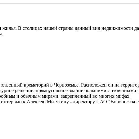
п жилья. В столицах нашей страны данный вид недвижимости да
ы.
инственный крематорий в Черноземье. Расположен он на террит
ктурное решение: прямоугольное здание большими стеклянными 
агробным и обычным мирами, закрепленный во многих мифах.
а интервью к Алексею Митякину - директору ПАО "Воронежское