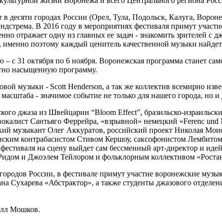
 культурной жизни Воронежа и всего Центрального региона Росс
десяти городах России (Орел, Тула, Подольск, Калуга, Воронеж
ндстрема. В 2016 году в мероприятиях фестиваля примут участие 
нно отражает одну из главных ее задач - знакомить зрителей с 
 именно поэтому каждый ценитель качественной музыки найдет в
– с 31 октября по 6 ноября. Воронежская программа станет са
тно насыщенную программу.
вой музыки - Scott Henderson, а так же коллектив всемирно извес
 масштаба - значимое событие не только для нашего города, но и 
кого джаза из Швейцарии “Bloom Effect”, бразильско-израиль
окалист Сантьяго Феррейра, «взрывной» немецкий «Ferenc und M
ский музыкант Олег Аккуратов, российский проект Николая Мои
анским контрабасистом Стивом Кершоу, саксофонистом Лембито
ь фестиваля на сцену выйдет сам бессменный арт-директор и и
Ридом и Джоэлем Тейлором и фольклорным коллективом «Ростан
 городов России, в фестивале примут участие воронежские муз
ана Сухарева «Абстрактор», а также студенты джазового отдел
илл Мошков.