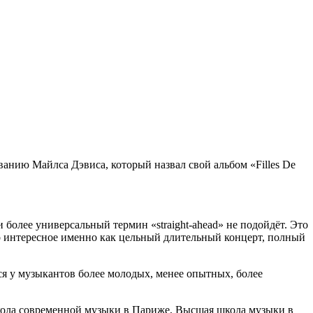
анию Майлса Дэвиса, который назвал свой альбом «Filles De
более универсальный термин «straight-ahead» не подойдёт. Это
но интересное именно как цельный длительный концерт, полный
ься у музыкантов более молодых, менее опытных, более
школа современной музыки в Париже, Высшая школа музыки в