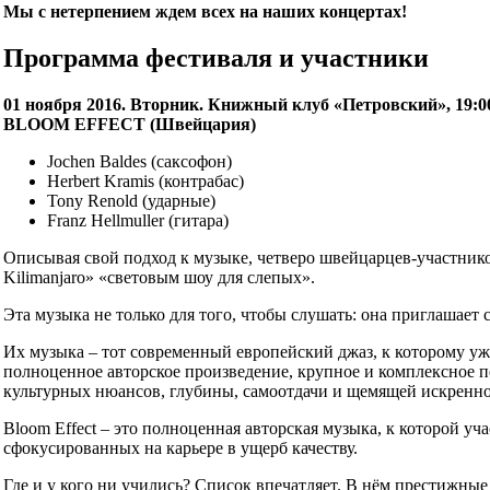
Мы с нетерпением ждем всех на наших концертах!
Программа фестиваля и участники
01
ноября
2016. Вторник. Книжный клуб «Петровский», 19:0
BLOOM EFFECT (Швейцария)
Jochen Baldes (саксофон)
Herbert Kramis (контрабас)
Tony Renold (ударные)
Franz Hellmuller (гитара)
Описывая свой подход к музыке, четверо швейцарцев-участнико
Kilimanjaro» «световым шоу для слепых».
Эта музыка не только для того, чтобы слушать: она приглашает с
Их музыка – тот современный европейский джаз, к которому уже
полноценное авторское произведение, крупное и комплексное п
культурных нюансов, глубины, самоотдачи и щемящей искренно
Bloom Effect – это полноценная авторская музыка, к которой у
сфокусированных на карьере в ущерб качеству.
Где и у кого ни учились? Список впечатляет. В нём престижн