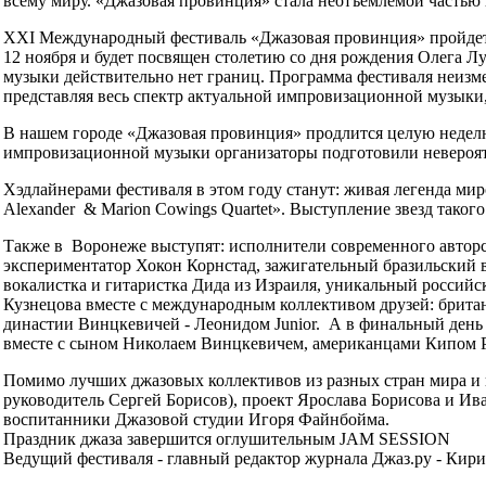
всему миру. «Джазовая провинция» стала неотъемлемой частью
XXI Международный фестиваль «Джазовая провинция» пройдет в 
12 ноября и будет посвящен столетию со дня рождения Олега Лу
музыки действительно нет границ. Программа фестиваля неизме
представляя весь спектр актуальной импровизационной музыки,
В нашем городе «Джазовая провинция» продлится целую неделю 
импровизационной музыки организаторы подготовили невероя
Хэдлайнерами фестиваля в этом году станут: живая легенда миро
Alexander & Marion Cowings Quartet». Выступление звезд такого
Также в Воронеже выступят: исполнители современного авторс
экспериментатор Хокон Корнстад, зажигательный бразильский в
вокалистка и гитаристка Дида из Израиля, уникальный россий
Кузнецова вместе с международным коллективом друзей: брит
династии Винцкевичей - Леонидом Junior. А в финальный ден
вместе с сыном Николаем Винцкевичем, американцами Кипом 
Помимо лучших джазовых коллективов из разных стран мира и
руководитель Сергей Борисов), проект Ярослава Борисова и Ив
воспитанники Джазовой студии Игоря Файнбойма.
Праздник джаза завершится оглушительным JAM SESSION
Ведущий фестиваля - главный редактор журнала Джаз.ру - Кир