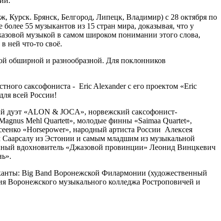
ии.
, Курск. Брянск, Белгород, Липецк, Владимир) с 28 октября по
более 55 музыкантов из 15 стран мира, доказывая, что у
джазовой музыкой в самом широком понимании этого слова,
 ней что-то своё.
мой обширной и разнообразной. Для поклонников
тного саксофониста - Eric Alexander с его проектом «Eric
для всей России!
ский дуэт «АLON & JOCA», норвежский саксофонист-
agnus Mehl Quartett», молодые финны «Saimaa Quartet»,
сеенко «Horsepower», народный артиста России Алексея
м Саарсалу из Эстонии и самым младшим из музыкальной
дейный вдохновитель «Джазовой провинции» Леонид Винцкевич
ь».
ыканты: Big Band Воронежской Филармонии (художественный
ения Воронежского музыкального колледжа Ростроповичей и