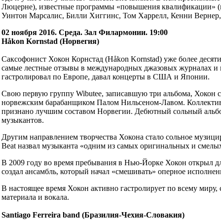
Люцерне), известные программы «повышения квалификации» (на
Уинтон Марсалис, Билли Хиггинс, Том Харрелл, Кенни Вернер,
02 ноября 2016. Среда. Зал Филармонии. 19:00
Håkon Kornstad (Норвегия)
Саксофонист Хокон Корнстад (Håkon Kornstad) уже более десяти
самые лестные отзывы в международных джазовых журналах и к
гастролировал по Европе, давал концерты в США и Японии.
Свою первую группу Wibutee, записавшую три альбома, Хокон с
норвежским барабанщиком Палом Нильсеном-Лавом. Коллектив 
признано лучшим составом Норвегии. Дебютный сольный альбом «
музыкантов.
Другим направлением творчества Хокона стало сольное музицир
Вeat назвал музыканта «одним из самых оригинальных и смелы
В 2009 году во время пребывания в Нью-Йорке Хокон открыл дл
создал ансамбль, который начал «смешивать» оперное исполне
В настоящее время Хокон активно гастролирует по всему миру
материала и вокала.
Santiago Ferreira band (Бразилия-Чехия-Словакия)