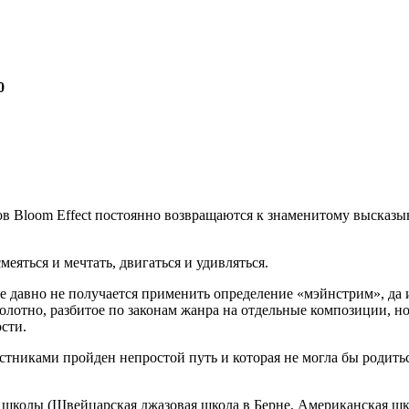
0
в Bloom Effect постоянно возвращаются к знаменитому высказыв
меяться и мечтать, двигаться и удивляться.
 давно не получается применить определение «мэйнстрим», да и 
олотно, разбитое по законам жанра на отдельные композиции, 
сти.
частниками пройден непростой путь и которая не могла бы родит
ые школы (Швейцарская джазовая школа в Берне, Американская 