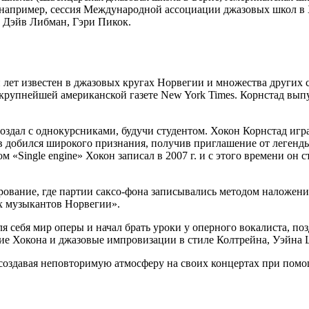
пример, сессия Международной ассоциации джазовых школ в Хел
 Дэйв Либман, Гэри Пикок.
 лет известен в джазовых кругах Норвегии и множества других 
рупнейшей американской газете New York Times. Корнстад вып
оздал с однокурсниками, будучи студентом. Хокон Корнстад иг
добился широкого признания, получив приглашение от легенды
Single engine» Хокон записал в 2007 г. и с этого времени он 
ование, где партии саксо-фона записывались методом наложени
х музыкантов Норвегии».
я себя мир оперы и начал брать уроки у оперного вокалиста, по
ние Хокона и джазовые импровизации в стиле Колтрейна, Уэйна 
, создавая неповторимую атмосферу на своих концертах при по