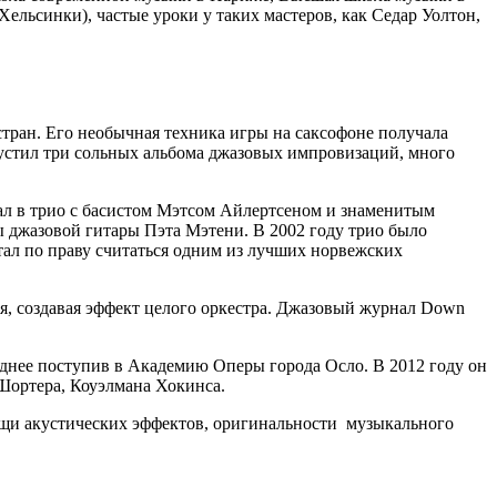
ьсинки), частые уроки у таких мастеров, как Седар Уолтон,
стран. Его необычная техника игры на саксофоне получала
устил три сольных альбома джазовых импровизаций, много
рал в трио с басистом Мэтсом Айлертсеном и знаменитым
 джазовой гитары Пэта Мэтени. В 2002 году трио было
стал по праву считаться одним из лучших норвежских
я, создавая эффект целого оркестра. Джазовый журнал Down
зднее поступив в Академию Оперы города Осло. В 2012 году он
Шортера, Коуэлмана Хокинса.
мощи акустических эффектов, оригинальности музыкального